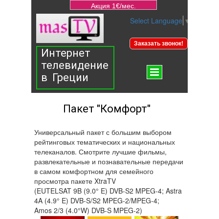
Акция 1€/мес.
Select Language
▼
Заказать звонок!
Интернет
телевидение
в Греции
Пакет "Комфорт"
Универсальный пакет с большим выбором
рейтинговых тематических и национальных
телеканалов. Смотрите лучшие фильмы,
развлекательные и познавательные передачи
в самом комфортном для семейного
просмотра пакете XtraTV
(EUTELSAT 9B (9.0° E) DVB-S2 MPEG-4; Astra
4A (4.9° E) DVB-S/S2 MPEG-2/MPEG-4;
Amos 2/3 (4.0°W) DVB-S MPEG-2)