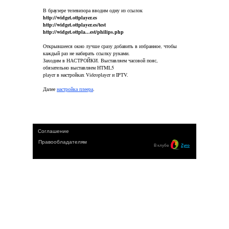
В браузере телевизора вводим одну из ссылок
http://widget.ottplayer.es
http://widget.ottplayer.es/test
http://widget.ottpla...est/philips.php
Открывшееся окно лучше сразу добавить в избранное, чтобы
каждый раз не набирать ссылку руками.
Заходим в НАСТРОЙКИ. Выставляем часовой пояс,
обязательно выставляем HTML5
player в настройках Videoplayer и IPTV.
Далее
настройка плеера
.
Соглашение
Правообладателям
В клубе
Zyro